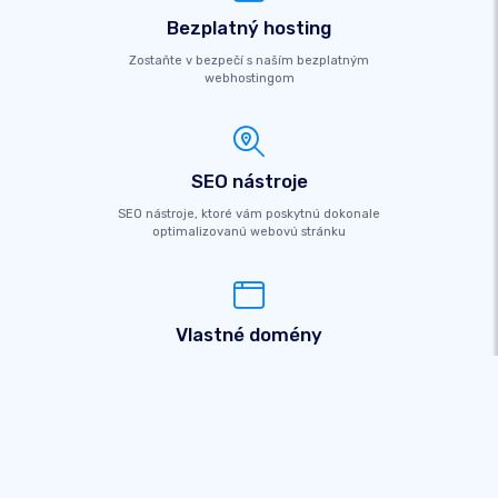
Bezplatný hosting
Zostaňte v bezpečí s naším bezplatným
webhostingom
SEO nástroje
SEO nástroje, ktoré vám poskytnú dokonale
optimalizovanú webovú stránku
Vlastné domény
Bezplatná registrácia domény pre budovanie vašej
značky
Predávajte online