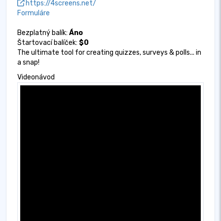
https://4screens.net/
Formuláre
Bezplatný balík:
Áno
Štartovací balíček:
$0
The ultimate tool for creating quizzes, surveys & polls... in
a snap!
Videonávod