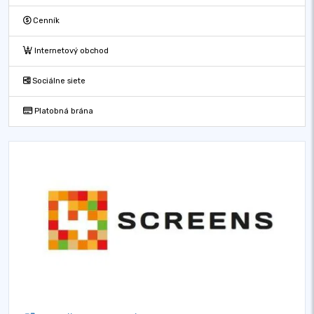
Cenník
Internetový obchod
Sociálne siete
Platobná brána