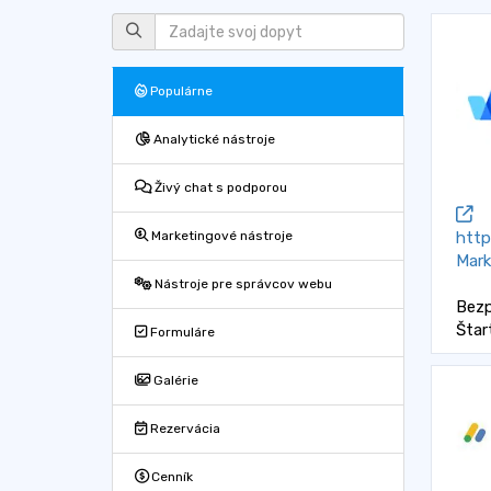
Populárne
Analytické nástroje
Živý chat s podporou
http
Marketingové nástroje
Mark
Nástroje pre správcov webu
Bezp
Štar
Formuláre
Galérie
Rezervácia
Cenník