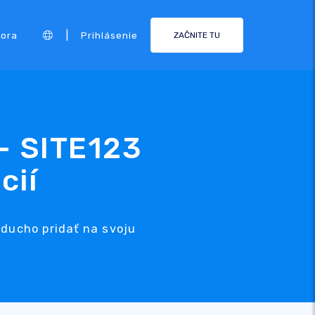
|
ora
Prihlásenie
ZAČNITE TU
 – SITE123
cií
oducho pridať na svoju