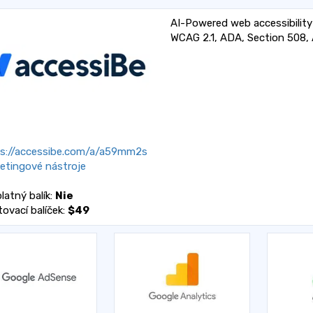
AI-Powered web accessibility
WCAG 2.1, ADA, Section 508,
s://accessibe.com/a/a59mm2s
etingové nástroje
latný balík:
Nie
tovací balíček:
$49