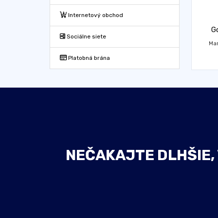
Internetový obchod
G
Sociálne siete
Mar
Platobná brána
NEČAKAJTE DLHŠIE,