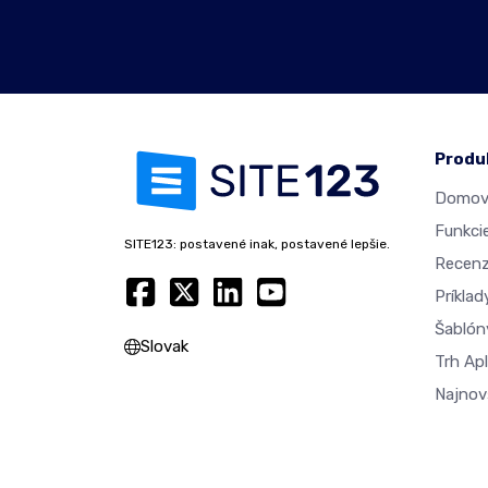
Produ
Domovs
Funkci
SITE123: postavené inak, postavené lepšie.
Recenz
Príkla
Šablón
Slovak
Trh Apl
Najnovš