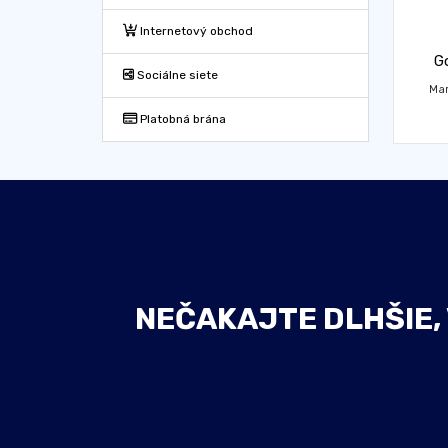
Internetový obchod
G
Sociálne siete
Mar
Platobná brána
NEČAKAJTE DLHŠIE,