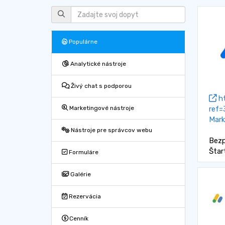
Populárne
Analytické nástroje
Živý chat s podporou
ht
ref=
Marketingové nástroje
Mark
Nástroje pre správcov webu
Bezp
Štar
Formuláre
Galérie
Rezervácia
Cenník