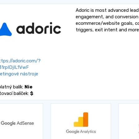
Adoric is most advanced lead
engagement, and conversion 
ecommerce/website goals, co
triggers, exit intent and more
tps://adoric.com/?
31rpIDjIL1VwF
etingové nástroje
latný balík:
Nie
tovací balíček:
$