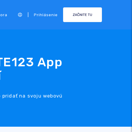
|
ora
Prihlásenie
ZAČNITE TU
ITE123 App
í
o pridať na svoju webovú