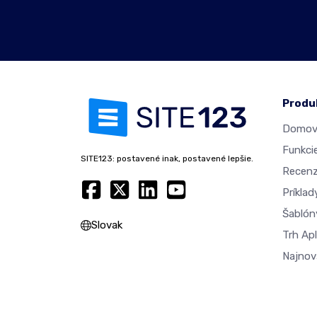
Produ
Domovs
Funkci
SITE123: postavené inak, postavené lepšie.
Recenz
Príkla
Šablón
Slovak
Trh Apl
Najnovš