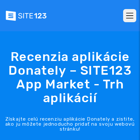
Recenzia aplikácie
Donately – SITE123
App Market - Trh
aplikácií
Získajte celú recenziu aplikácie Donately a zistite,
ako ju môžete jednoducho pridať na svoju webovú
stránku!