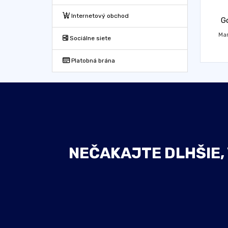
Internetový obchod
G
Mar
Sociálne siete
Platobná brána
NEČAKAJTE DLHŠIE,