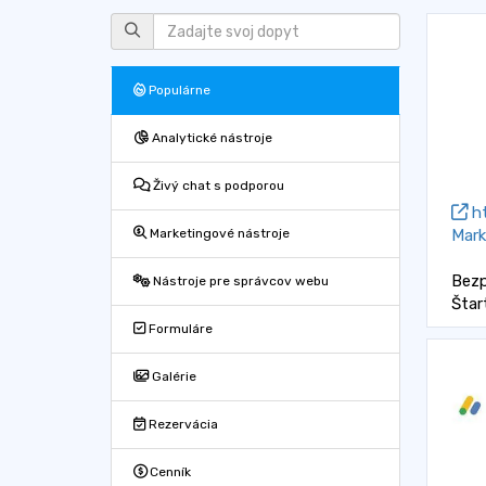
Populárne
Analytické nástroje
Živý chat s podporou
ht
Mark
Marketingové nástroje
Bezp
Nástroje pre správcov webu
Štar
Formuláre
Galérie
Rezervácia
Cenník