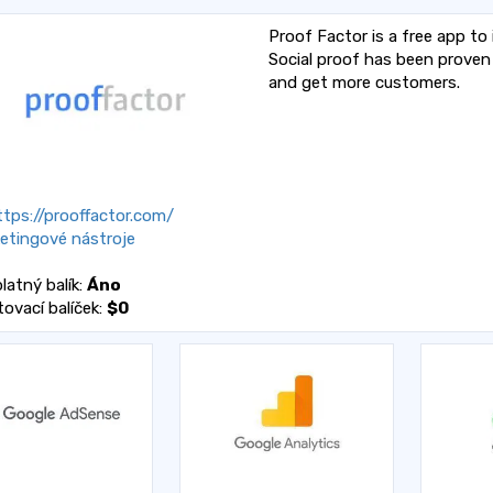
Proof Factor is a free app to
Social proof has been proven 
and get more customers.
tps://prooffactor.com/
etingové nástroje
latný balík:
Áno
tovací balíček:
$0