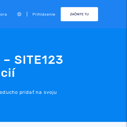
|
ora
Prihlásenie
ZAČNITE TU
r – SITE123
cií
noducho pridať na svoju