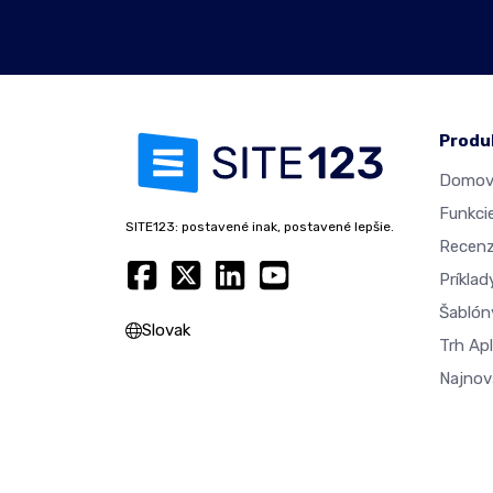
Produ
Domovs
Funkci
SITE123: postavené inak, postavené lepšie.
Recenz
Príkla
Šablón
Slovak
Trh Apl
Najnovš