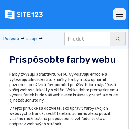
Podpora
Dizajn
Prispôsobte farby webu
Farby zvyšujú atraktivitu webu, vyvolávajú emócie a
vytvárajú silnú identitu značky. Farby môžu upriamiť
pozornosť používateľov, pomôcť používateľom nájsť časti
vašej webovej lokality a ďalšie. Vďaka dobre premyslenému
výberu farieb bude váš web nielen krásne vyzerať, ale bude
aj nezabudnuteľný.
V tejto príručke sa dozviete, ako upraviť farby svojich
webových stránok, zvoliť farebnú schému alebo použiť
vlastné možnosti na prispôsobenie vzhľadu, textu a
nadpisov webových stránok.