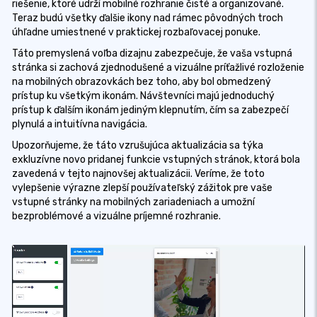
riešenie, ktoré udrží mobilné rozhranie čisté a organizované.
Teraz budú všetky ďalšie ikony nad rámec pôvodných troch
úhľadne umiestnené v praktickej rozbaľovacej ponuke.
Táto premyslená voľba dizajnu zabezpečuje, že vaša vstupná
stránka si zachová zjednodušené a vizuálne príťažlivé rozloženie
na mobilných obrazovkách bez toho, aby bol obmedzený
prístup ku všetkým ikonám. Návštevníci majú jednoduchý
prístup k ďalším ikonám jediným klepnutím, čím sa zabezpečí
plynulá a intuitívna navigácia.
Upozorňujeme, že táto vzrušujúca aktualizácia sa týka
exkluzívne novo pridanej funkcie vstupných stránok, ktorá bola
zavedená v tejto najnovšej aktualizácii. Veríme, že toto
vylepšenie výrazne zlepší používateľský zážitok pre vaše
vstupné stránky na mobilných zariadeniach a umožní
bezproblémové a vizuálne príjemné rozhranie.