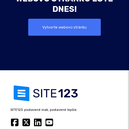
DNES!
Vytvorte webovú stránku
SITE123: postavené inak, postavené lepšie.