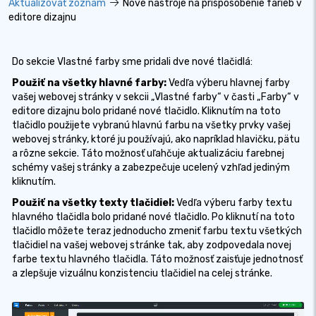
Aktualizovať zoznam
Nové nástroje na prispôsobenie farieb v
editore dizajnu
Do sekcie Vlastné farby sme pridali dve nové tlačidlá:
Použiť na všetky hlavné farby:
Vedľa výberu hlavnej farby
vašej webovej stránky v sekcii „Vlastné farby“ v časti „Farby“ v
editore dizajnu bolo pridané nové tlačidlo. Kliknutím na toto
tlačidlo použijete vybranú hlavnú farbu na všetky prvky vašej
webovej stránky, ktoré ju používajú, ako napríklad hlavičku, pätu
a rôzne sekcie. Táto možnosť uľahčuje aktualizáciu farebnej
schémy vašej stránky a zabezpečuje ucelený vzhľad jediným
kliknutím.
Použiť na všetky texty tlačidiel:
Vedľa výberu farby textu
hlavného tlačidla bolo pridané nové tlačidlo. Po kliknutí na toto
tlačidlo môžete teraz jednoducho zmeniť farbu textu všetkých
tlačidiel na vašej webovej stránke tak, aby zodpovedala novej
farbe textu hlavného tlačidla. Táto možnosť zaisťuje jednotnosť
a zlepšuje vizuálnu konzistenciu tlačidiel na celej stránke.