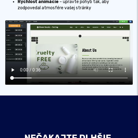
Rýchlosť animácie
– upravte pohyb tak, aby
zodpovedal atmosfére vašej stránky
NEČAKAJTE DLHŠIE,