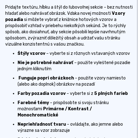
Pridajte textúru, hĺbku a štýl do ľubovoľnej sekcie – bez nutnosti
hľadať alebo nahrávať obrázok. Vďaka novej
možnosti
Vzory
pozadia
si môžete vybrať z knižnice hotových vzorov a
prispôsobiť vzhľad v priebehu niekoľkých sekúnd. Je to rýchly
spôsob, ako dosiahnuť, aby sekcie pôsobili lepšie navrhnutým
spôsobom, zvýrazniť dôležitý obsah a udržať vašu stránku
vizuálne konzistentnú s vašou značkou.
Štýly vzorov
– vyberte si z rôznych vstavaných vzorov
Nie je potrebné nahrávať
– použite vyleštené pozadie
jedným kliknutím
Funguje popri obrázkoch
– použite vzory namiesto
(alebo ako doplnok) obrázkov na pozadí
Farby pozadia vzorov
– vyberte si z
5 plných farieb
Farebné témy
– prispôsobte si svoju stránku
možnosťami
Primárne / Kontrast /
Monochromatické
Nepriehľadnosť tvaru
– ovládajte, ako jemne alebo
výrazne sa vzor zobrazuje