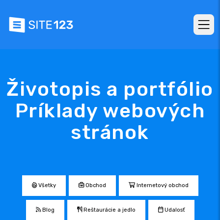
Životopis a portfólio
Príklady webových
stránok
Všetky
Obchod
Internetový obchod
Blog
Reštaurácie a jedlo
Udalosť