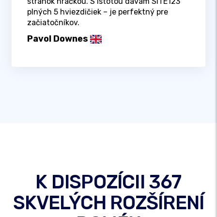
stránok hračkou. S istotou dávam SITE123
plných 5 hviezdičiek – je perfektný pre
začiatočníkov.
Pavol Downes
K DISPOZÍCII 367
SKVELÝCH ROZŠÍRENÍ