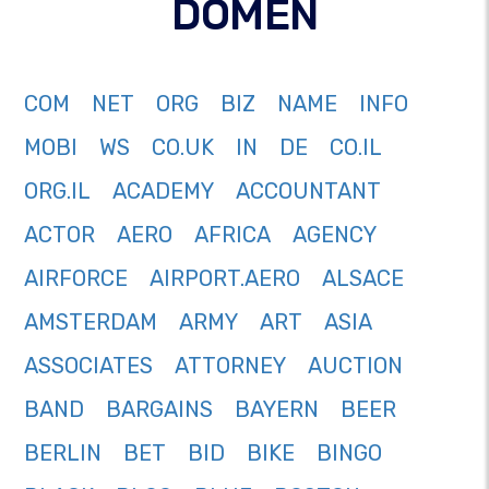
DOMÉN
COM
NET
ORG
BIZ
NAME
INFO
MOBI
WS
CO.UK
IN
DE
CO.IL
ORG.IL
ACADEMY
ACCOUNTANT
ACTOR
AERO
AFRICA
AGENCY
AIRFORCE
AIRPORT.AERO
ALSACE
AMSTERDAM
ARMY
ART
ASIA
ASSOCIATES
ATTORNEY
AUCTION
BAND
BARGAINS
BAYERN
BEER
BERLIN
BET
BID
BIKE
BINGO