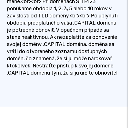
mene.<br><br> Pri doménach SITE123
ponúkame obdobia 1, 2, 3, 5 alebo 10 rokov v
závislosti od TLD domény.<br><br> Po uplynutí
obdobia predplatného vaša .CAPITAL doménu
je potrebné obnoviť. V opačnom prípade sa
stane neaktívnou. Ak nezaplatíte za obnovenie
svojej domény .CAPITAL doména, doména sa
vráti do otvoreného zoznamu dostupných
domén, čo znamená, že si ju môže nárokovať
ktokoľvek. Nestraťte prístup k svojej doméne
.CAPITAL doménu tým, že si ju určite obnovíte!