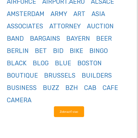
AIRFORCE
AIRPORT.AERO
ALSACE
AMSTERDAM
ARMY
ART
ASIA
ASSOCIATES
ATTORNEY
AUCTION
BAND
BARGAINS
BAYERN
BEER
BERLIN
BET
BID
BIKE
BINGO
BLACK
BLOG
BLUE
BOSTON
BOUTIQUE
BRUSSELS
BUILDERS
BUSINESS
BUZZ
BZH
CAB
CAFE
CAMERA
Zobraziť viac