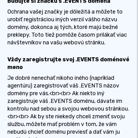
Budujte si značku s .EVENTS doména
Ochrana vašej značky je dôležitá a môžete to
urobiť registráciou iných verzií vášho názvu
domény, dokonca aj tých, ktoré majú bežné
preklepy. Toto tiež pomôže časom prilákať viac
návštevníkov na vašu webovú stránku.
Vždy zaregistrujte svoj .EVENTS doménové
meno
Je dobré nenechať nikoho iného (napríklad
agentúru) zaregistrovať váš .EVENTS názov
domény pre vás.<br><br> Ak niekto iný
zaregistruje váš .EVENTS doménu, dávate im
kontrolu nad sebou a svojou webovou stránkou.
<br><br> Ak by ste niekedy chceli zmeniť svoju
službu, môžete mať problém v tom, že vám
nebudú chcieť doménu previesť a dať vám ju