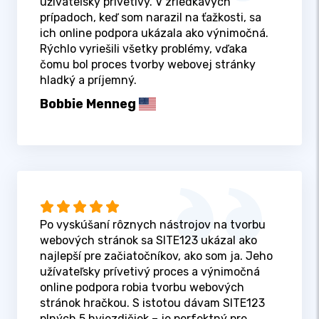
užívateľsky prívetivý. V zriedkavých
prípadoch, keď som narazil na ťažkosti, sa
ich online podpora ukázala ako výnimočná.
Rýchlo vyriešili všetky problémy, vďaka
čomu bol proces tvorby webovej stránky
hladký a príjemný.
Bobbie Menneg
Po vyskúšaní rôznych nástrojov na tvorbu
webových stránok sa SITE123 ukázal ako
najlepší pre začiatočníkov, ako som ja. Jeho
užívateľsky prívetivý proces a výnimočná
online podpora robia tvorbu webových
stránok hračkou. S istotou dávam SITE123
plných 5 hviezdičiek – je perfektný pre