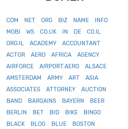
COM
NET
ORG
BIZ
NAME
INFO
MOBI
WS
CO.UK
IN
DE
CO.IL
ORG.IL
ACADEMY
ACCOUNTANT
ACTOR
AERO
AFRICA
AGENCY
AIRFORCE
AIRPORT.AERO
ALSACE
AMSTERDAM
ARMY
ART
ASIA
ASSOCIATES
ATTORNEY
AUCTION
BAND
BARGAINS
BAYERN
BEER
BERLIN
BET
BID
BIKE
BINGO
BLACK
BLOG
BLUE
BOSTON