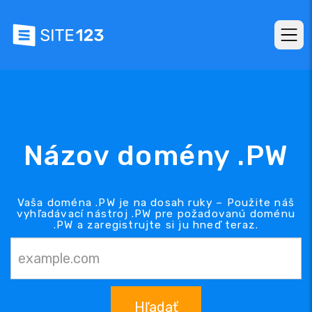
Názov domény .PW
Vaša doména .PW je na dosah ruky – Použite náš
vyhľadávací nástroj .PW pre požadovanú doménu
.PW a zaregistrujte si ju hneď teraz.
Hľadať