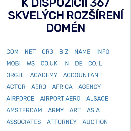
K DISPOZÍCII 367
SKVELÝCH ROZŠÍRENÍ
DOMÉN
COM
NET
ORG
BIZ
NAME
INFO
MOBI
WS
CO.UK
IN
DE
CO.IL
ORG.IL
ACADEMY
ACCOUNTANT
ACTOR
AERO
AFRICA
AGENCY
AIRFORCE
AIRPORT.AERO
ALSACE
AMSTERDAM
ARMY
ART
ASIA
ASSOCIATES
ATTORNEY
AUCTION