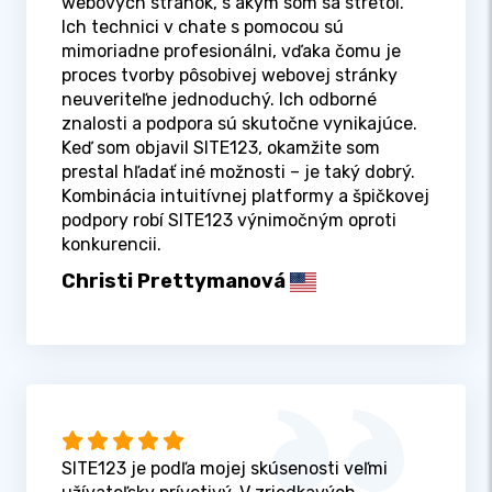
webových stránok, s akým som sa stretol.
Ich technici v chate s pomocou sú
mimoriadne profesionálni, vďaka čomu je
proces tvorby pôsobivej webovej stránky
neuveriteľne jednoduchý. Ich odborné
znalosti a podpora sú skutočne vynikajúce.
Keď som objavil SITE123, okamžite som
prestal hľadať iné možnosti – je taký dobrý.
Kombinácia intuitívnej platformy a špičkovej
podpory robí SITE123 výnimočným oproti
konkurencii.
Christi Prettymanová
SITE123 je podľa mojej skúsenosti veľmi