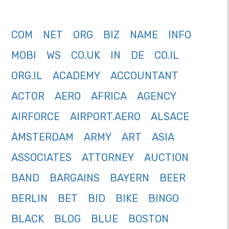
COM
NET
ORG
BIZ
NAME
INFO
MOBI
WS
CO.UK
IN
DE
CO.IL
ORG.IL
ACADEMY
ACCOUNTANT
ACTOR
AERO
AFRICA
AGENCY
AIRFORCE
AIRPORT.AERO
ALSACE
AMSTERDAM
ARMY
ART
ASIA
ASSOCIATES
ATTORNEY
AUCTION
BAND
BARGAINS
BAYERN
BEER
BERLIN
BET
BID
BIKE
BINGO
BLACK
BLOG
BLUE
BOSTON