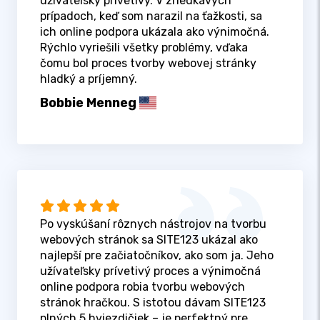
užívateľsky prívetivý. V zriedkavých
prípadoch, keď som narazil na ťažkosti, sa
ich online podpora ukázala ako výnimočná.
Rýchlo vyriešili všetky problémy, vďaka
čomu bol proces tvorby webovej stránky
hladký a príjemný.
Bobbie Menneg
Po vyskúšaní rôznych nástrojov na tvorbu
webových stránok sa SITE123 ukázal ako
najlepší pre začiatočníkov, ako som ja. Jeho
užívateľsky prívetivý proces a výnimočná
online podpora robia tvorbu webových
stránok hračkou. S istotou dávam SITE123
plných 5 hviezdičiek – je perfektný pre