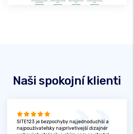
Naši spokojní klienti
SITE123 je bezpochyby najjednoduchší a
najpoužívateľsky najprívetivejší dizajnér