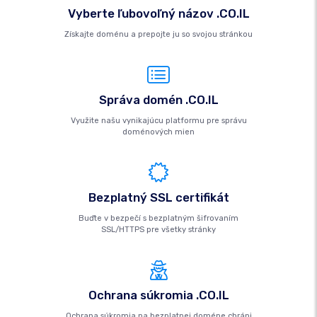
Vyberte ľubovoľný názov .CO.IL
Získajte doménu a prepojte ju so svojou stránkou
Správa domén .CO.IL
Využite našu vynikajúcu platformu pre správu
doménových mien
Bezplatný SSL certifikát
Buďte v bezpečí s bezplatným šifrovaním
SSL/HTTPS pre všetky stránky
Ochrana súkromia .CO.IL
Ochrana súkromia na bezplatnej doméne chráni