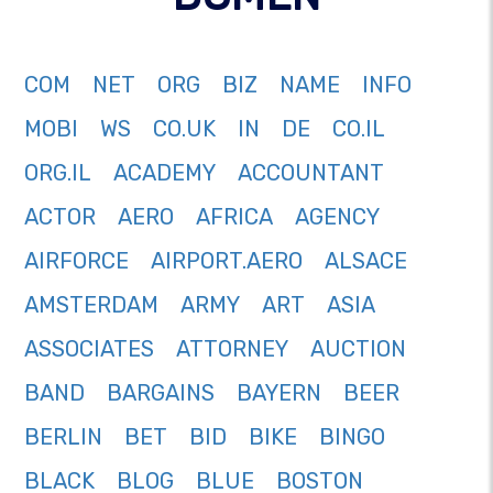
COM
NET
ORG
BIZ
NAME
INFO
MOBI
WS
CO.UK
IN
DE
CO.IL
ORG.IL
ACADEMY
ACCOUNTANT
ACTOR
AERO
AFRICA
AGENCY
AIRFORCE
AIRPORT.AERO
ALSACE
AMSTERDAM
ARMY
ART
ASIA
ASSOCIATES
ATTORNEY
AUCTION
BAND
BARGAINS
BAYERN
BEER
BERLIN
BET
BID
BIKE
BINGO
BLACK
BLOG
BLUE
BOSTON