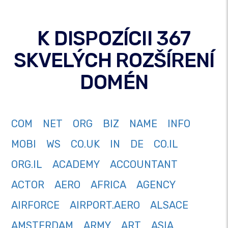
K DISPOZÍCII 367
SKVELÝCH ROZŠÍRENÍ
DOMÉN
COM
NET
ORG
BIZ
NAME
INFO
MOBI
WS
CO.UK
IN
DE
CO.IL
ORG.IL
ACADEMY
ACCOUNTANT
ACTOR
AERO
AFRICA
AGENCY
AIRFORCE
AIRPORT.AERO
ALSACE
AMSTERDAM
ARMY
ART
ASIA