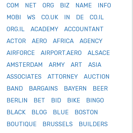
COM
NET
ORG
BIZ
NAME
INFO
MOBI
WS
CO.UK
IN
DE
CO.IL
ORG.IL
ACADEMY
ACCOUNTANT
ACTOR
AERO
AFRICA
AGENCY
AIRFORCE
AIRPORT.AERO
ALSACE
AMSTERDAM
ARMY
ART
ASIA
ASSOCIATES
ATTORNEY
AUCTION
BAND
BARGAINS
BAYERN
BEER
BERLIN
BET
BID
BIKE
BINGO
BLACK
BLOG
BLUE
BOSTON
BOUTIQUE
BRUSSELS
BUILDERS