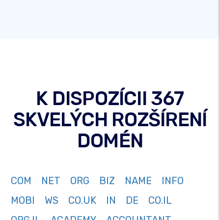
K DISPOZÍCII 367
SKVELÝCH ROZŠÍRENÍ
DOMÉN
COM
NET
ORG
BIZ
NAME
INFO
MOBI
WS
CO.UK
IN
DE
CO.IL