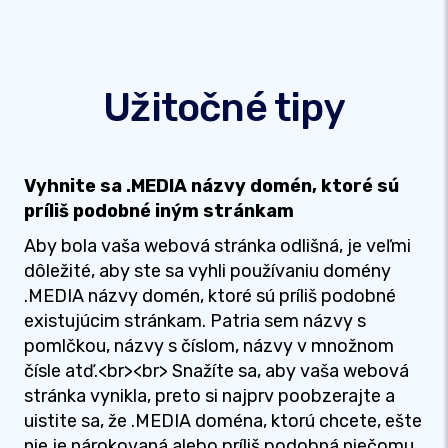
Užitočné tipy
Vyhnite sa .MEDIA názvy domén, ktoré sú
príliš podobné iným stránkam
Aby bola vaša webová stránka odlišná, je veľmi
dôležité, aby ste sa vyhli používaniu domény
.MEDIA názvy domén, ktoré sú príliš podobné
existujúcim stránkam. Patria sem názvy s
pomlčkou, názvy s číslom, názvy v množnom
čísle atď.<br><br> Snažíte sa, aby vaša webová
stránka vynikla, preto si najprv poobzerajte a
uistite sa, že .MEDIA doména, ktorú chcete, ešte
nie je nárokovaná alebo príliš podobná niečomu