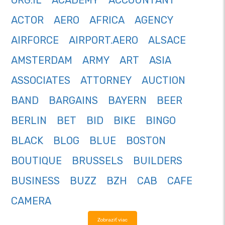
ORG.IL
ACADEMY
ACCOUNTANT
ACTOR
AERO
AFRICA
AGENCY
AIRFORCE
AIRPORT.AERO
ALSACE
AMSTERDAM
ARMY
ART
ASIA
ASSOCIATES
ATTORNEY
AUCTION
BAND
BARGAINS
BAYERN
BEER
BERLIN
BET
BID
BIKE
BINGO
BLACK
BLOG
BLUE
BOSTON
BOUTIQUE
BRUSSELS
BUILDERS
BUSINESS
BUZZ
BZH
CAB
CAFE
CAMERA
Zobraziť viac