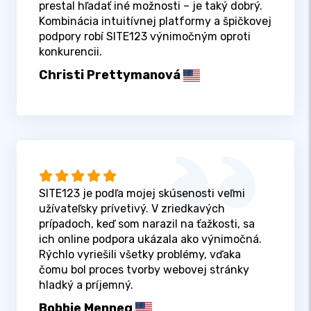
prestal hľadať iné možnosti – je taký dobrý.
Kombinácia intuitívnej platformy a špičkovej
podpory robí SITE123 výnimočným oproti
konkurencii.
Christi Prettymanová
SITE123 je podľa mojej skúsenosti veľmi
užívateľsky prívetivý. V zriedkavých
prípadoch, keď som narazil na ťažkosti, sa
ich online podpora ukázala ako výnimočná.
Rýchlo vyriešili všetky problémy, vďaka
čomu bol proces tvorby webovej stránky
hladký a príjemný.
Bobbie Menneg