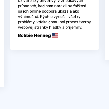
užívateľsky prívetivý. V zriedkavých
prípadoch, keď som narazil na ťažkosti,
sa ich online podpora ukázala ako
výnimočná. Rýchlo vyriešili všetky
problémy, vďaka čomu bol proces tvorby
webovej stránky hladký a príjemný.
Bobbie Menneg