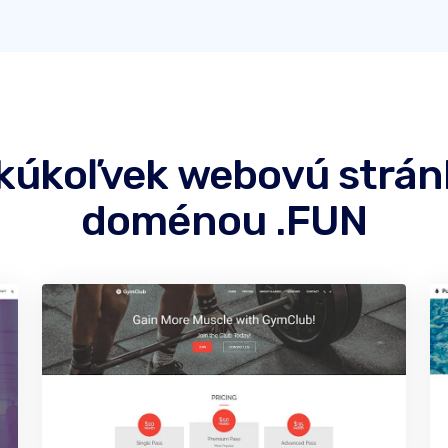
akúkoľvek webovú strá
doménou .FUN