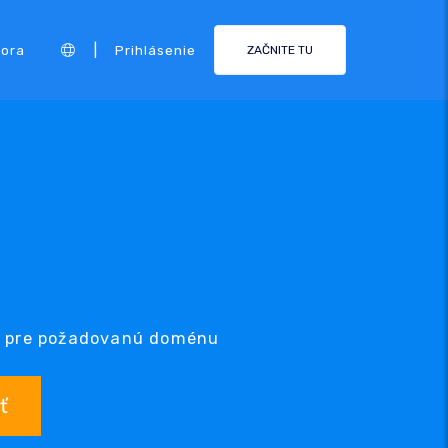
|
ora
Prihlásenie
ZAČNITE TU
UN pre požadovanú doménu
ť