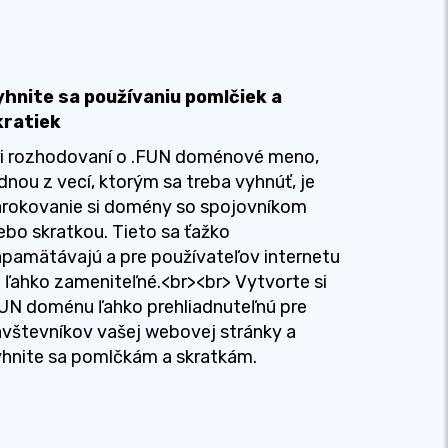
yhnite sa používaniu pomlčiek a
kratiek
ri rozhodovaní o .FUN doménové meno,
dnou z vecí, ktorým sa treba vyhnúť, je
árokovanie si domény so spojovníkom
ebo skratkou. Tieto sa ťažko
pamätávajú a pre používateľov internetu
 ľahko zameniteľné.<br><br> Vytvorte si
UN doménu ľahko prehliadnuteľnú pre
vštevníkov vašej webovej stránky a
hnite sa pomlčkám a skratkám.