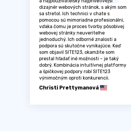
a najpoužívateľsky najprívetivejší
dizajnér webových stránok, s akým som
sa stretol. Ich technici v chate s
pomocou sú mimoriadne profesionálni,
vďaka čomu je proces tvorby pôsobivej
webovej stránky neuveriteľne
jednoduchý. Ich odborné znalosti a
podpora sú skutočne vynikajúce. Keď
som objavil SITE123, okamžite som
prestal hľadať iné možnosti – je taký
dobrý. Kombinácia intuitívnej platformy
a špičkovej podpory robí SITE123
výnimočným oproti konkurencii.
Christi Prettymanová