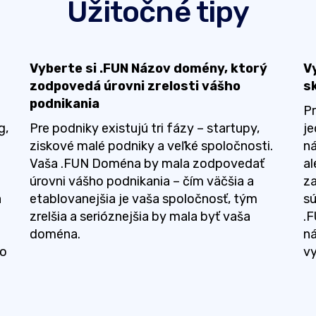
Užitočné tipy
Vyberte si .FUN Názov domény, ktorý
V
zodpovedá úrovni zrelosti vášho
s
podnikania
P
g,
Pre podniky existujú tri fázy – startupy,
je
ziskové malé podniky a veľké spoločnosti.
n
Vaša .FUN Doména by mala zodpovedať
al
úrovni vášho podnikania – čím väčšia a
za
a
etablovanejšia je vaša spoločnosť, tým
sú
zrelšia a serióznejšia by mala byť vaša
.F
doména.
ná
no
vy