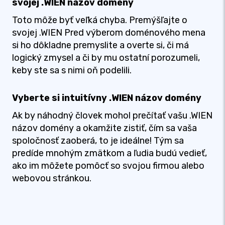
svojej .WIEN názov domény
Toto môže byť veľká chyba. Premýšľajte o
svojej .WIEN Pred výberom doménového mena
si ho dôkladne premyslite a overte si, či má
logický zmysel a či by mu ostatní porozumeli,
keby ste sa s nimi oň podelili.
Vyberte si intuitívny .WIEN názov domény
Ak by náhodný človek mohol prečítať vašu .WIEN
názov domény a okamžite zistiť, čím sa vaša
spoločnosť zaoberá, to je ideálne! Tým sa
predíde mnohým zmätkom a ľudia budú vedieť,
ako im môžete pomôcť so svojou firmou alebo
webovou stránkou.