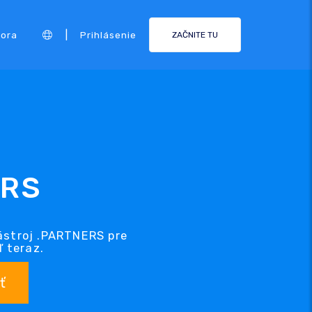
|
ora
Prihlásenie
ZAČNITE TU
ERS
ástroj .PARTNERS pre
 teraz.
ť