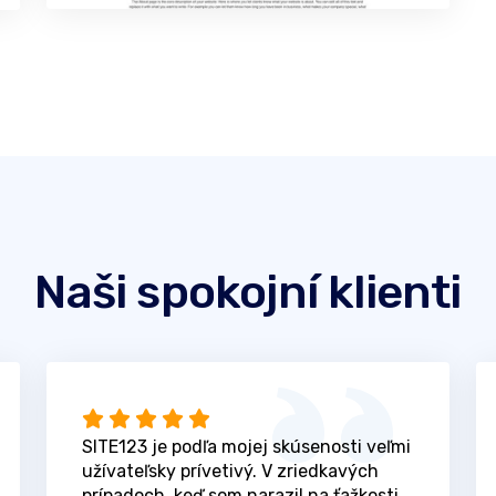
Naši spokojní klienti
SITE123 je podľa mojej skúsenosti veľmi
užívateľsky prívetivý. V zriedkavých
prípadoch, keď som narazil na ťažkosti,