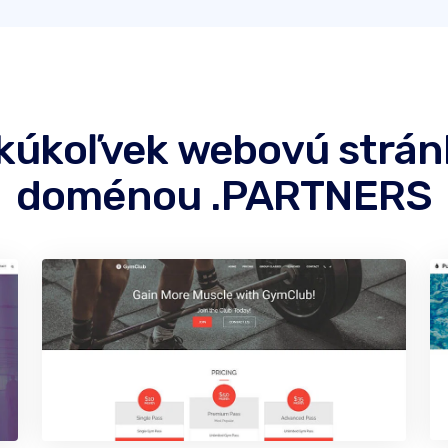
akúkoľvek webovú strá
doménou .PARTNERS