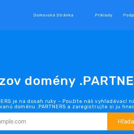
Domovská Stránka
Príklady
Podp
zov domény .PARTN
RS je na dosah ruky – Použite náš vyhľadávací n
vanú doménu .PARTNERS a zaregistrujte si ju hneď
Hľada