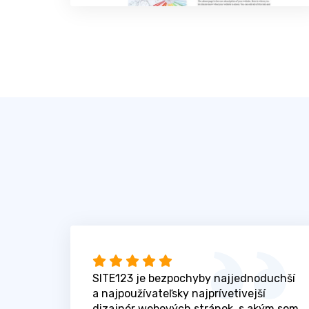
SITE123 je bezpochyby najjednoduchší
a najpoužívateľsky najprívetivejší
dizajnér webových stránok, s akým som