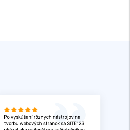
Po vyskúšaní rôznych nástrojov na
tvorbu webových stránok sa SITE123
ukázal ako najlepší pre začiatočníkov,