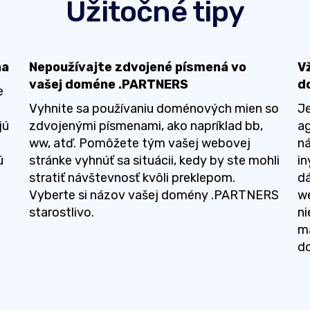
Užitočné tipy
na
Nepoužívajte zdvojené písmená vo
V
vašej doméne .PARTNERS
d
e
Vyhnite sa používaniu doménových mien so
Je
jú
zdvojenými písmenami, ako napríklad bb,
ag
ww, atď. Pomôžete tým vašej webovej
ná
ú
stránke vyhnúť sa situácii, kedy by ste mohli
in
stratiť návštevnosť kvôli preklepom.
dá
Vyberte si názov vašej domény .PARTNERS
we
starostlivo.
ni
ma
do