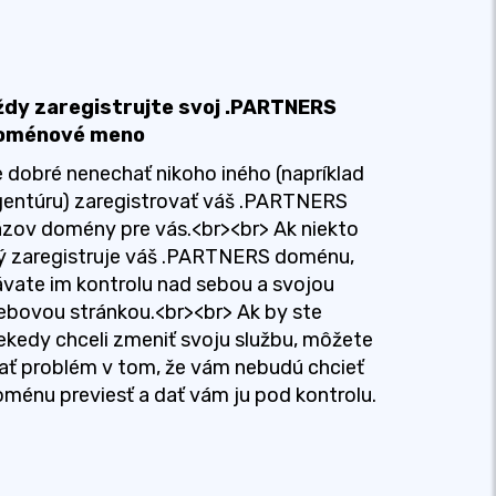
ždy zaregistrujte svoj .PARTNERS
oménové meno
 dobré nenechať nikoho iného (napríklad
entúru) zaregistrovať váš .PARTNERS
zov domény pre vás.<br><br> Ak niekto
ý zaregistruje váš .PARTNERS doménu,
vate im kontrolu nad sebou a svojou
bovou stránkou.<br><br> Ak by ste
ekedy chceli zmeniť svoju službu, môžete
ť problém v tom, že vám nebudú chcieť
ménu previesť a dať vám ju pod kontrolu.