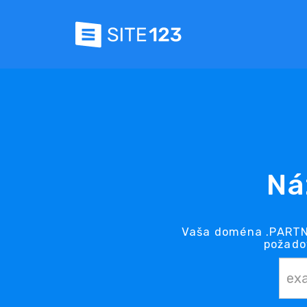
Ná
Vaša doména .PARTNE
požado