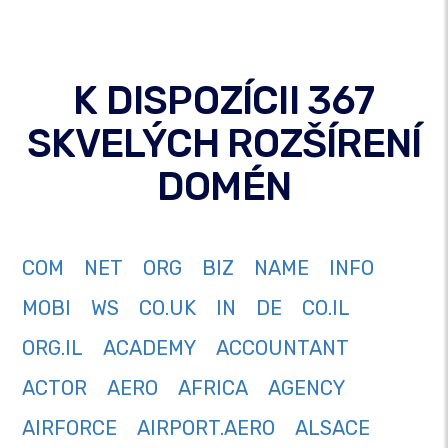
K DISPOZÍCII 367
SKVELÝCH ROZŠÍRENÍ
DOMÉN
COM
NET
ORG
BIZ
NAME
INFO
MOBI
WS
CO.UK
IN
DE
CO.IL
ORG.IL
ACADEMY
ACCOUNTANT
ACTOR
AERO
AFRICA
AGENCY
AIRFORCE
AIRPORT.AERO
ALSACE