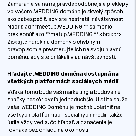
Zameranie sa na najpravdepodobnejšie preklepy
vo vašom .WEDDING doména je skvelý spôsob,
ako zabezpečiť, aby ste nestratili návštevnosť.
Napríklad **meetup.WEDDING ** sa mohlo
preklepnúť ako **metup.WEDDING **.<br><br>
Získajte nárok na domény s chybným
pravopisom a presmerujte ich na svoju hlavnú
doménu, aby ste prilákali viac návštevnosti.
Hľadajte .WEDDING doména dostupná na
všetkých platformách sociálnych médií
Vďaka tomu bude váš marketing a budovanie
značky neskôr oveľa jednoduchšie. Uistite sa, že
vaša .WEDDING Doménu je možné uplatniť na
všetkých platformách sociálnych médií, takže
ľudia vždy vedia, čo hľadať, a označenie je
rovnaké bez ohľadu na okolnosti.