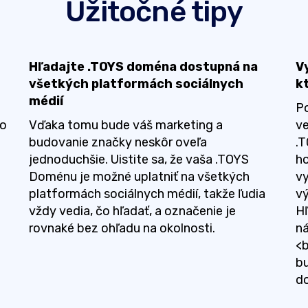
Užitočné tipy
Hľadajte .TOYS doména dostupná na
V
všetkých platformách sociálnych
k
médií
P
To
Vďaka tomu bude váš marketing a
v
budovanie značky neskôr oveľa
.
é
jednoduchšie. Uistite sa, že vaša .TOYS
ho
Doménu je možné uplatniť na všetkých
vy
platformách sociálnych médií, takže ľudia
vý
vždy vedia, čo hľadať, a označenie je
Hľ
rovnaké bez ohľadu na okolnosti.
ná
<b
bu
d