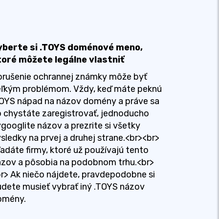
yberte si .TOYS doménové meno,
toré môžete legálne vlastniť
orušenie ochrannej známky môže byť
eľkým problémom. Vždy, keď máte peknú
TOYS nápad na názov domény a práve sa
 chystáte zaregistrovať, jednoducho
googlite názov a prezrite si všetky
sledky na prvej a druhej strane.<br><br>
adáte firmy, ktoré už používajú tento
zov a pôsobia na podobnom trhu.<br>
r> Ak niečo nájdete, pravdepodobne si
dete musieť vybrať iný .TOYS názov
omény.