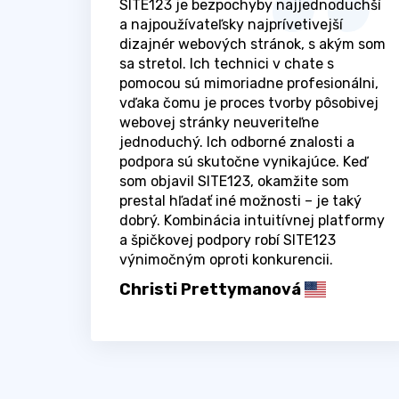
SITE123 je bezpochyby najjednoduchší
a najpoužívateľsky najprívetivejší
dizajnér webových stránok, s akým som
sa stretol. Ich technici v chate s
pomocou sú mimoriadne profesionálni,
vďaka čomu je proces tvorby pôsobivej
webovej stránky neuveriteľne
jednoduchý. Ich odborné znalosti a
podpora sú skutočne vynikajúce. Keď
som objavil SITE123, okamžite som
prestal hľadať iné možnosti – je taký
dobrý. Kombinácia intuitívnej platformy
a špičkovej podpory robí SITE123
výnimočným oproti konkurencii.
Christi Prettymanová