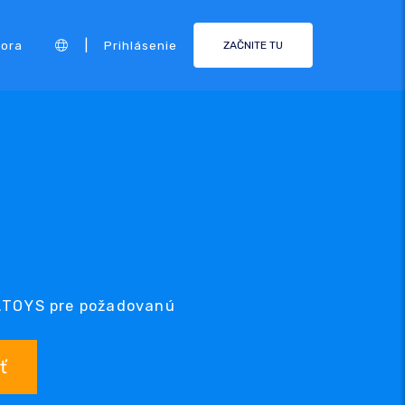
|
ora
Prihlásenie
ZAČNITE TU
 .TOYS pre požadovanú
ť