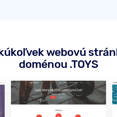
akúkoľvek webovú strá
doménou .TOYS