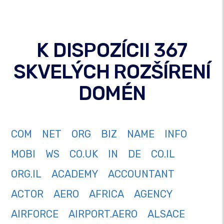
K DISPOZÍCII 367
SKVELÝCH ROZŠÍRENÍ
DOMÉN
COM
NET
ORG
BIZ
NAME
INFO
MOBI
WS
CO.UK
IN
DE
CO.IL
ORG.IL
ACADEMY
ACCOUNTANT
ACTOR
AERO
AFRICA
AGENCY
AIRFORCE
AIRPORT.AERO
ALSACE