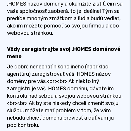
.HOMES názov domény a okamžite zistiť, čím sa
vaša spoločnosť zaoberá, to je ideálne! Tým sa
predíde mnohým zmätkom a ľudia budú vedieť,
ako im môžete pomôcť so svojou firmou alebo
webovou stránkou.
Vždy zaregistrujte svoj .HOMES doménové
meno
Je dobré nenechať nikoho iného (napríklad
agentúru) zaregistrovať váš .HOMES názov
domény pre vás.<br><br> Ak niekto iný
zaregistruje váš .HOMES doménu, dávate im
kontrolu nad sebou a svojou webovou stránkou.
<br><br> Ak by ste niekedy chceli zmeniť svoju
službu, môžete mať problém v tom, že vám
nebudú chcieť doménu previesť a dať vám ju
pod kontrolu.