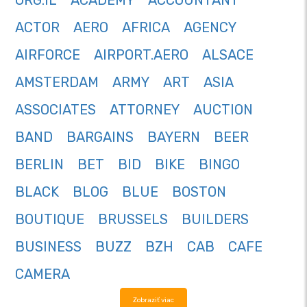
ORG.IL
ACADEMY
ACCOUNTANT
ACTOR
AERO
AFRICA
AGENCY
AIRFORCE
AIRPORT.AERO
ALSACE
AMSTERDAM
ARMY
ART
ASIA
ASSOCIATES
ATTORNEY
AUCTION
BAND
BARGAINS
BAYERN
BEER
BERLIN
BET
BID
BIKE
BINGO
BLACK
BLOG
BLUE
BOSTON
BOUTIQUE
BRUSSELS
BUILDERS
BUSINESS
BUZZ
BZH
CAB
CAFE
CAMERA
Zobraziť viac