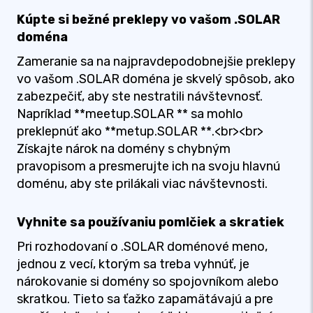
Kúpte si bežné preklepy vo vašom .SOLAR
doména
Zameranie sa na najpravdepodobnejšie preklepy
vo vašom .SOLAR doména je skvelý spôsob, ako
zabezpečiť, aby ste nestratili návštevnosť.
Napríklad **meetup.SOLAR ** sa mohlo
preklepnúť ako **metup.SOLAR **.<br><br>
Získajte nárok na domény s chybným
pravopisom a presmerujte ich na svoju hlavnú
doménu, aby ste prilákali viac návštevnosti.
Vyhnite sa používaniu pomlčiek a skratiek
Pri rozhodovaní o .SOLAR doménové meno,
jednou z vecí, ktorým sa treba vyhnúť, je
nárokovanie si domény so spojovníkom alebo
skratkou. Tieto sa ťažko zapamätávajú a pre