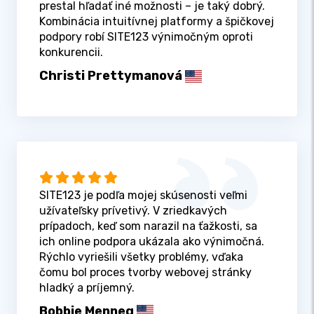
prestal hľadať iné možnosti – je taký dobrý.
Kombinácia intuitívnej platformy a špičkovej
podpory robí SITE123 výnimočným oproti
konkurencii.
Christi Prettymanová
SITE123 je podľa mojej skúsenosti veľmi
užívateľsky prívetivý. V zriedkavých
prípadoch, keď som narazil na ťažkosti, sa
ich online podpora ukázala ako výnimočná.
Rýchlo vyriešili všetky problémy, vďaka
čomu bol proces tvorby webovej stránky
hladký a príjemný.
Bobbie Menneg