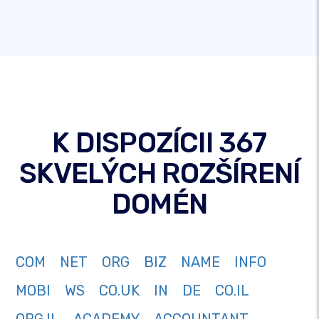
K DISPOZÍCII 367
SKVELÝCH ROZŠÍRENÍ
DOMÉN
COM
NET
ORG
BIZ
NAME
INFO
MOBI
WS
CO.UK
IN
DE
CO.IL