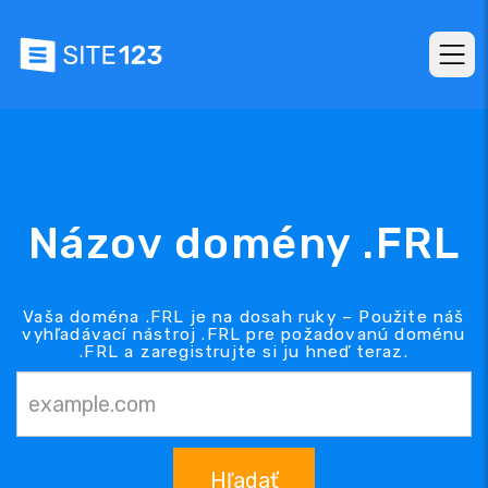
Názov domény .FRL
Vaša doména .FRL je na dosah ruky – Použite náš
vyhľadávací nástroj .FRL pre požadovanú doménu
.FRL a zaregistrujte si ju hneď teraz.
Hľadať