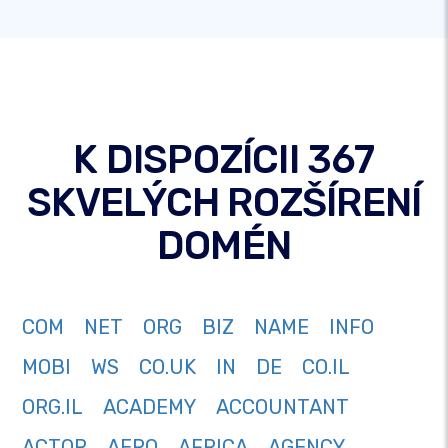
K DISPOZÍCII 367
SKVELÝCH ROZŠÍRENÍ
DOMÉN
COM
NET
ORG
BIZ
NAME
INFO
MOBI
WS
CO.UK
IN
DE
CO.IL
ORG.IL
ACADEMY
ACCOUNTANT
ACTOR
AERO
AFRICA
AGENCY