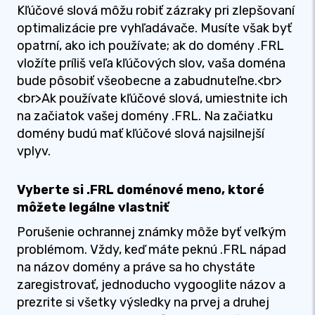
Kľúčové slová môžu robiť zázraky pri zlepšovaní
optimalizácie pre vyhľadávače. Musíte však byť
opatrní, ako ich používate; ak do domény .FRL
vložíte príliš veľa kľúčových slov, vaša doména
bude pôsobiť všeobecne a zabudnuteľne.<br>
<br>Ak používate kľúčové slová, umiestnite ich
na začiatok vašej domény .FRL. Na začiatku
domény budú mať kľúčové slová najsilnejší
vplyv.
Vyberte si .FRL doménové meno, ktoré
môžete legálne vlastniť
Porušenie ochrannej známky môže byť veľkým
problémom. Vždy, keď máte peknú .FRL nápad
na názov domény a práve sa ho chystáte
zaregistrovať, jednoducho vygooglite názov a
prezrite si všetky výsledky na prvej a druhej