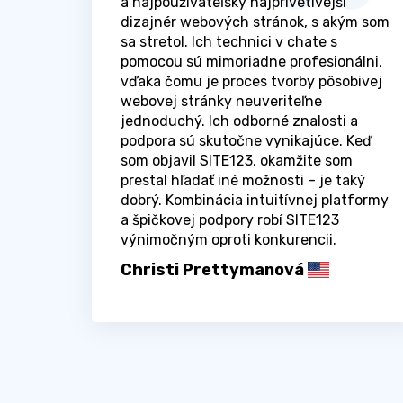
a najpoužívateľsky najprívetivejší
dizajnér webových stránok, s akým som
sa stretol. Ich technici v chate s
pomocou sú mimoriadne profesionálni,
vďaka čomu je proces tvorby pôsobivej
webovej stránky neuveriteľne
jednoduchý. Ich odborné znalosti a
podpora sú skutočne vynikajúce. Keď
som objavil SITE123, okamžite som
prestal hľadať iné možnosti – je taký
dobrý. Kombinácia intuitívnej platformy
a špičkovej podpory robí SITE123
výnimočným oproti konkurencii.
Christi Prettymanová