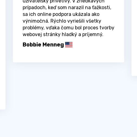
užívateľsky prívetivý. V zriedkavých
prípadoch, keď som narazil na ťažkosti,
sa ich online podpora ukázala ako
výnimočná. Rýchlo vyriešili všetky
problémy, vďaka čomu bol proces tvorby
webovej stránky hladký a príjemný.
Bobbie Menneg