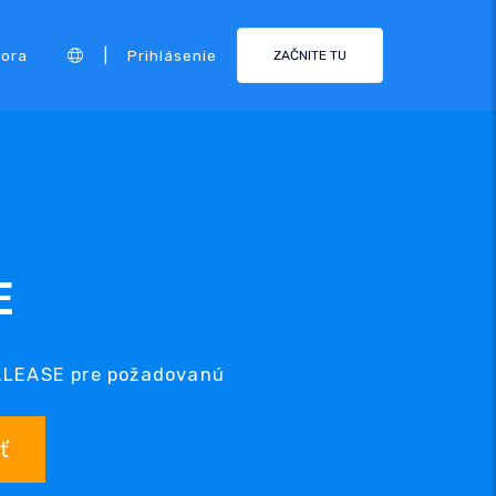
|
ora
Prihlásenie
ZAČNITE TU
E
 .LEASE pre požadovanú
ť