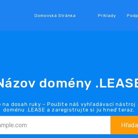
Domovská Stránka
Príklady
Podp
Názov domény .LEAS
 na dosah ruky – Použite náš vyhľadávací nástroj
doménu .LEASE a zaregistrujte si ju hneď teraz.
Hľada