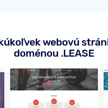
akúkoľvek webovú strá
doménou .LEASE