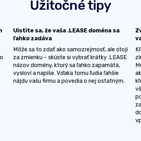
Užitočné tipy
n
Uistite sa, že vaša .LEASE doména sa
Z
ľahko zadáva
v
Môže sa to zdať ako samozrejmosť, ale stojí
Kľ
To
za zmienku – skúste si vybrať krátky .LEASE
zl
názov domény, ktorý sa ľahko zapamätá,
Mu
é
vysloví a napíše. Vďaka tomu ľudia ľahšie
ak
nájdu vašu firmu a povedia o nej ostatným.
kľ
v
po
za
do
vp