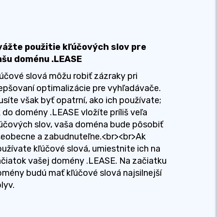
vážte použitie kľúčových slov pre
ašu doménu .LEASE
účové slová môžu robiť zázraky pri
epšovaní optimalizácie pre vyhľadávače.
síte však byť opatrní, ako ich používate;
 do domény .LEASE vložíte príliš veľa
účových slov, vaša doména bude pôsobiť
šeobecne a zabudnuteľne.<br><br>Ak
užívate kľúčové slová, umiestnite ich na
čiatok vašej domény .LEASE. Na začiatku
mény budú mať kľúčové slová najsilnejší
lyv.