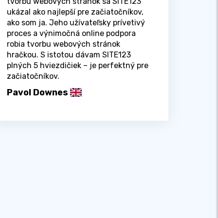
tvorbu webových stránok sa SITE123
ukázal ako najlepší pre začiatočníkov,
ako som ja. Jeho užívateľsky prívetivý
proces a výnimočná online podpora
robia tvorbu webových stránok
hračkou. S istotou dávam SITE123
plných 5 hviezdičiek – je perfektný pre
začiatočníkov.
Pavol Downes