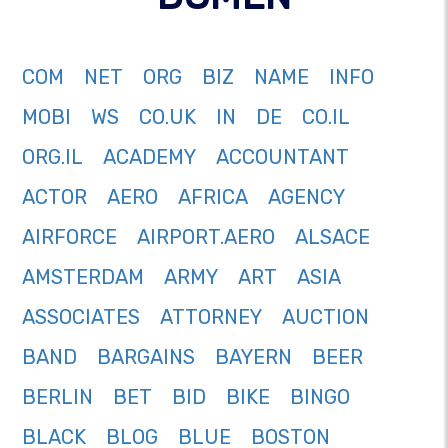
COM
NET
ORG
BIZ
NAME
INFO
MOBI
WS
CO.UK
IN
DE
CO.IL
ORG.IL
ACADEMY
ACCOUNTANT
ACTOR
AERO
AFRICA
AGENCY
AIRFORCE
AIRPORT.AERO
ALSACE
AMSTERDAM
ARMY
ART
ASIA
ASSOCIATES
ATTORNEY
AUCTION
BAND
BARGAINS
BAYERN
BEER
BERLIN
BET
BID
BIKE
BINGO
BLACK
BLOG
BLUE
BOSTON