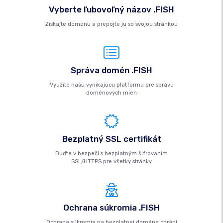
Vyberte ľubovoľný názov .FISH
Získajte doménu a prepojte ju so svojou stránkou
Správa domén .FISH
Využite našu vynikajúcu platformu pre správu
doménových mien
Bezplatný SSL certifikát
Buďte v bezpečí s bezplatným šifrovaním
SSL/HTTPS pre všetky stránky
Ochrana súkromia .FISH
Ochrana súkromia na bezplatnej doméne chráni