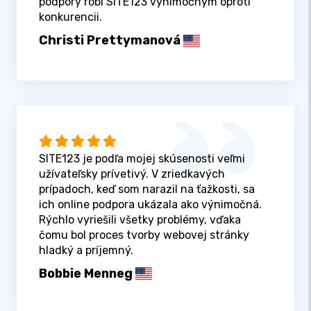
podpory robí SITE123 výnimočným oproti
konkurencii.
Christi Prettymanová
SITE123 je podľa mojej skúsenosti veľmi
užívateľsky prívetivý. V zriedkavých
prípadoch, keď som narazil na ťažkosti, sa
ich online podpora ukázala ako výnimočná.
Rýchlo vyriešili všetky problémy, vďaka
čomu bol proces tvorby webovej stránky
hladký a príjemný.
Bobbie Menneg