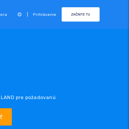
|
ora
Prihlásenie
ZAČNITE TU
D
 .LAND pre požadovanú
ť