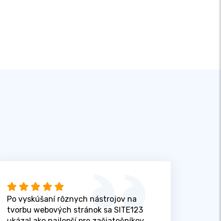
Po vyskúšaní rôznych nástrojov na
tvorbu webových stránok sa SITE123
ukázal ako najlepší pre začiatočníkov,