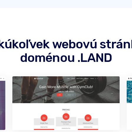
akúkoľvek webovú strá
doménou .LAND