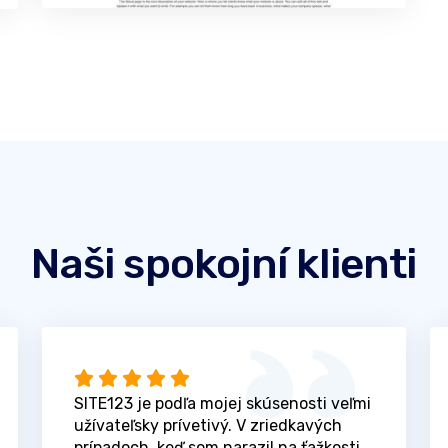
Naši spokojní klienti
SITE123 je podľa mojej skúsenosti veľmi
užívateľsky prívetivý. V zriedkavých
prípadoch, keď som narazil na ťažkosti,