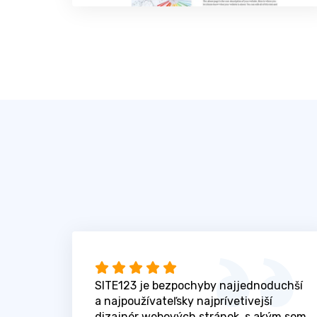
SITE123 je bezpochyby najjednoduchší
a najpoužívateľsky najprívetivejší
dizajnér webových stránok, s akým som