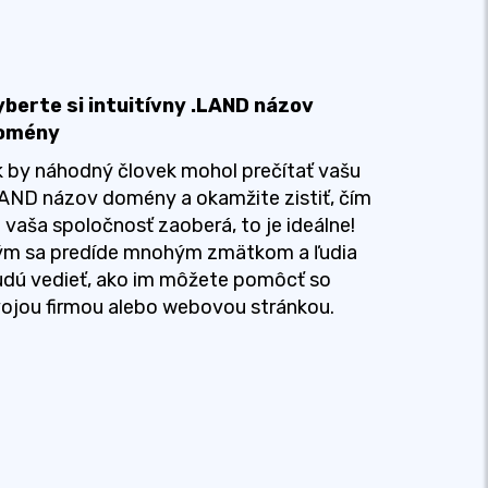
yberte si intuitívny .LAND názov
omény
 by náhodný človek mohol prečítať vašu
AND názov domény a okamžite zistiť, čím
 vaša spoločnosť zaoberá, to je ideálne!
ým sa predíde mnohým zmätkom a ľudia
dú vedieť, ako im môžete pomôcť so
ojou firmou alebo webovou stránkou.