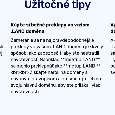
Užitočné tipy
Kúpte si bežné preklepy vo vašom
V
.LAND doména
d
Zameranie sa na najpravdepodobnejšie
Ak
li
preklepy vo vašom .LAND doména je skvelý
.L
ej
spôsob, ako zabezpečiť, aby ste nestratili
sa
návštevnosť. Napríklad **meetup.LAND **
T
sa mohlo preklepnúť ako **metup.LAND **.
bu
<br><br> Získajte nárok na domény s
sv
chybným pravopisom a presmerujte ich na
svoju hlavnú doménu, aby ste prilákali viac
návštevnosti.